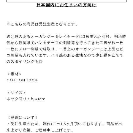
日本国内にお住まいの方向け
※こちらの商品は受注生産となります。
透け感のあるオーガンジーをレイヤードに3枚重ねた付衿。明治時
代から静岡県でハンカチーフの刺繍等を行ってきた工房が衿一枚
一枚にメロー刺繍で縁取り、一番上のオーガンジーには上品なピ
コ刺繍も入れています。ハリ感のある生地なので少し襟を立てて
のスタイリングも◎
＜素材＞
COTTON 100%
＜サイズ＞
ネック回り：約41cm
【発送について】
・受注生産のため、制作に1〜1.5ヶ月頂いております。商品が出
来上がり次第、ご連絡申し上げます。