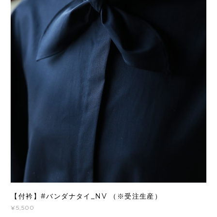
【付衿】#バンダナタイ_NV （※受注生産）
¥5,500