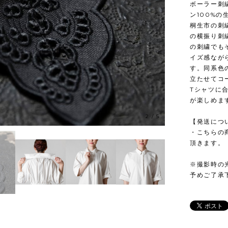
ボーラー刺
ン100%
桐生市の刺
の横振り刺
の刺繍でも
イズ感なが
す。同系色
立たせてコ
Tシャツに
が楽しめま
2
/
5
【発送につ
・こちらの
頂きます。
※撮影時の
予めご了承