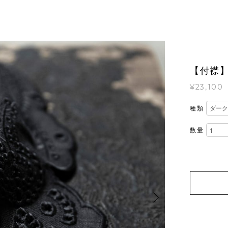
【付襟
¥23,100
種類
数量